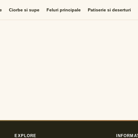
e
Ciorbe si supe
Feluri principale
Patiserie si deserturi
EXPLORE
INFORMA