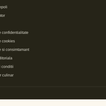
poli
tor
e confidentialitate
e cookies
te si consimtamant
itoriala
 conditii
 culinar