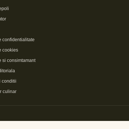
poli
tor
e confidentialitate
e cookies
te si consimtamant
itoriala
 conditii
 culinar