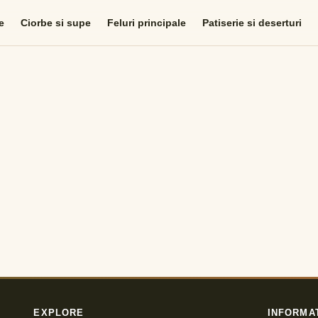
e
Ciorbe si supe
Feluri principale
Patiserie si deserturi
EXPLORE
INFORMA