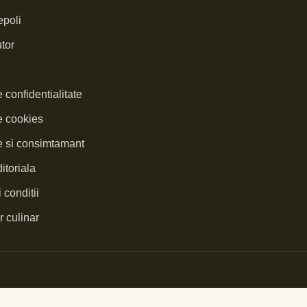
poli
tor
e confidentialitate
e cookies
te si consimtamant
itoriala
 conditii
 culinar