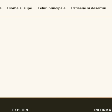
e
Ciorbe si supe
Feluri principale
Patiserie si deserturi
EXPLORE
INFORMA